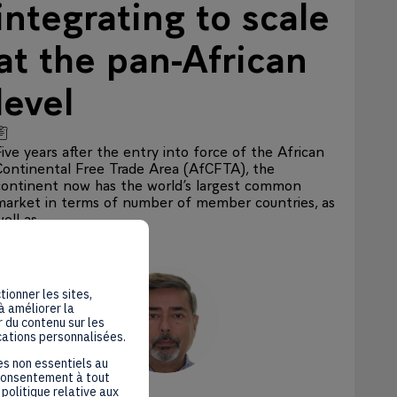
integrating to scale
at the pan-African
level
Five years after the entry into force of the African
Continental Free Trade Area (AfCFTA), the
continent now has the world’s largest common
market in terms of number of member countries, as
ell as...
Speakers
:
tionner les sites,
à améliorer la
AS
 du contenu sur les
cations personnalisées.
es non essentiels au
 consentement à tout
Anup
Suri
politique relative aux