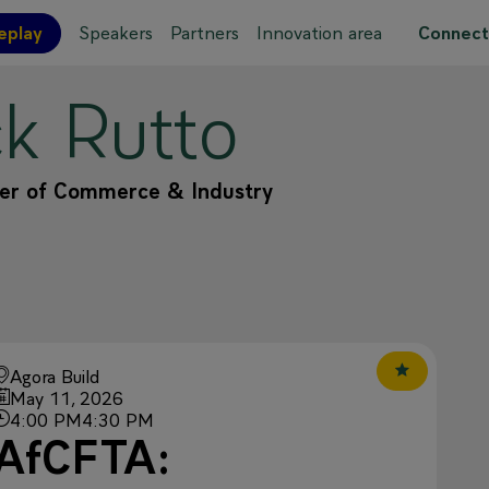
eplay
Speakers
Partners
Innovation area
Connect
ck
Rutto
 site map
er of Commerce & Industry
Agora Build
May 11, 2026
4:00 PM
4:30 PM
AfCFTA: