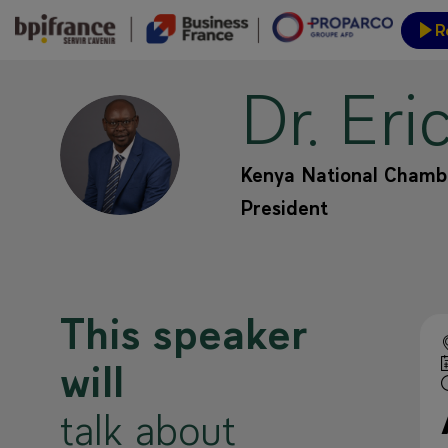
R
Dr. Eri
Event
DER
Kenya National Chamb
President
This speaker
will
talk about