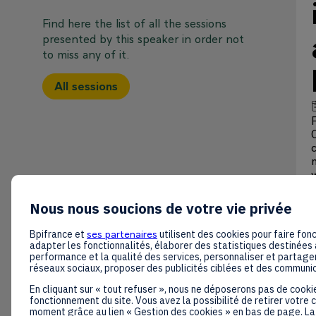
Find here the list of all the sessions
presented by this speaker in order not
to miss any of it.
All sessions
w
Nous nous soucions de votre vie privée
Bpifrance et
ses partenaires
utilisent des cookies pour faire fonc
adapter les fonctionnalités, élaborer des statistiques destinées 
performance et la qualité des services, personnaliser et partager
réseaux sociaux, proposer des publicités ciblées et des communi
En cliquant sur « tout refuser », nous ne déposerons pas de cooki
fonctionnement du site. Vous avez la possibilité de retirer votre
moment grâce au lien « Gestion des cookies » en bas de page. La 