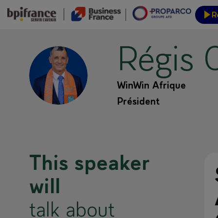
R
Régis
Event
RC
WinWin Afrique
Président
This speaker
will
talk about