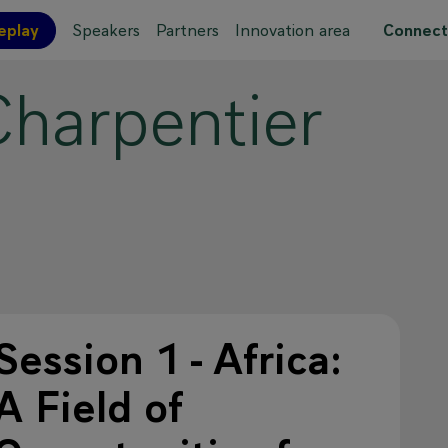
eplay
Speakers
Partners
Innovation area
Connect
Charpentier
 site map
Session 1 - Africa:
A Field of