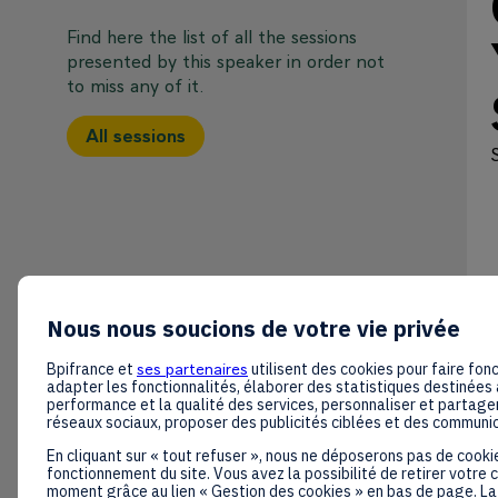
Find here the list of all the sessions
presented by this speaker in order not
to miss any of it.
All sessions
Nous nous soucions de votre vie privée
Bpifrance et
ses partenaires
utilisent des cookies pour faire fonc
adapter les fonctionnalités, élaborer des statistiques destinées 
performance et la qualité des services, personnaliser et partager
réseaux sociaux, proposer des publicités ciblées et des communi
En cliquant sur « tout refuser », nous ne déposerons pas de cooki
fonctionnement du site. Vous avez la possibilité de retirer votre
moment grâce au lien « Gestion des cookies » en bas de page. La 