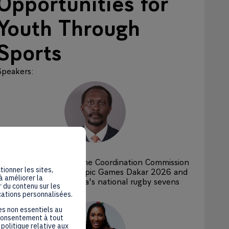
Opportunities for
Youth Through
Sports
Speakers
:
HK
Humphrey
Kayange
IOC Member, Chair of the Coordination Commission
tionner les sites,
for the 4th Youth Olympic Games Dakar 2026 and
à améliorer la
former captain of Kenya's national rugby sevens
 du contenu sur les
team
cations personnalisées.
es non essentiels au
 consentement à tout
politique relative aux