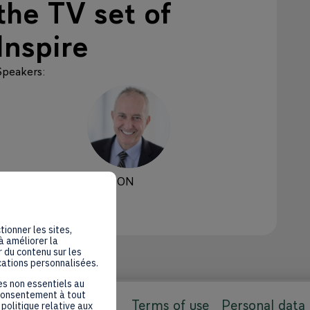
the TV set of
Inspire
Speakers
:
JB
Jean-Christian
BERGERON
Rubis Énergie
CEO
Online
tionner les sites,
à améliorer la
 du contenu sur les
cations personnalisées.
es non essentiels au
 consentement à tout
Terms of use
Personal data
politique relative aux