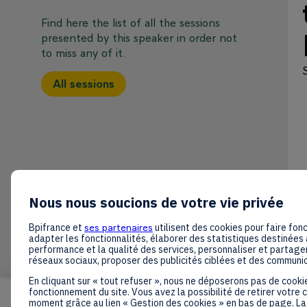
Find here the list of all the sessions
presented by this speaker in order not
to miss any of it.
All sessions
Nous nous soucions de votre vie privée
Bpifrance et
ses partenaires
utilisent des cookies pour faire fonc
adapter les fonctionnalités, élaborer des statistiques destinées 
performance et la qualité des services, personnaliser et partager
réseaux sociaux, proposer des publicités ciblées et des communi
En cliquant sur « tout refuser », nous ne déposerons pas de cooki
fonctionnement du site. Vous avez la possibilité de retirer votre
moment grâce au lien « Gestion des cookies » en bas de page. La 