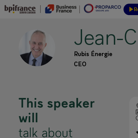
R
Jean-C
Event
JB
Rubis Énergie
CEO
This speaker
will
talk about