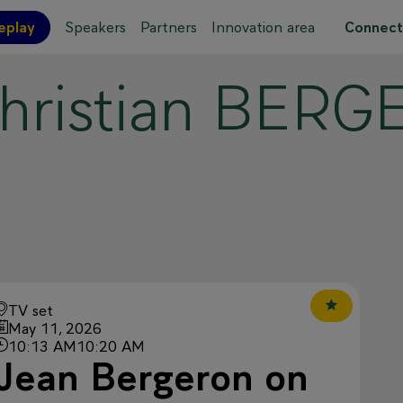
eplay
Speakers
Partners
Innovation area
Connect
hristian
BERG
 site map
TV set
May 11, 2026
10:13 AM
10:20 AM
Jean Bergeron on