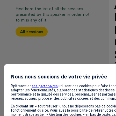
Find here the list of all the sessions
presented by this speaker in order not
to miss any of it.
All sessions
Nous nous soucions de votre vie privée
Bpifrance et
ses partenaires
utilisent des cookies pour faire fonc
adapter les fonctionnalités, élaborer des statistiques destinées 
performance et la qualité des services, personnaliser et partager
réseaux sociaux, proposer des publicités ciblées et des communi
O
En cliquant sur « tout refuser », nous ne déposerons pas de cooki
fonctionnement du site. Vous avez la possibilité de retirer votre
moment grâce au lien « Gestion des cookies » en bas de page. La 