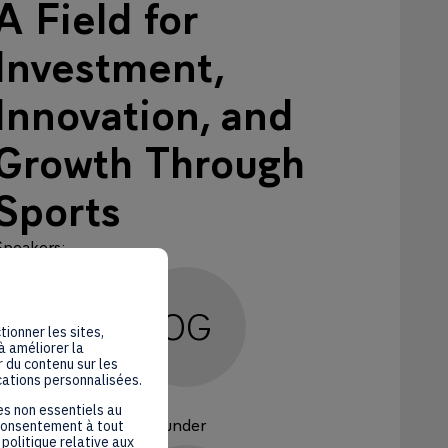
A Field for
Investment,
Innovation, and
Growth Through
Sports
Speakers
:
OG
tionner les sites,
à améliorer la
 du contenu sur les
cations personnalisées.
livier
GINON
es non essentiels au
GL events
Président Founder
 consentement à tout
politique relative aux