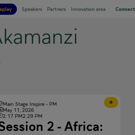
eplay
Speakers
Partners
Innovation area
Connect
kamanzi
 site map
r
Main Stage Inspire - PM
May 11, 2026
2:17 PM
2:29 PM
Session 2 - Africa: