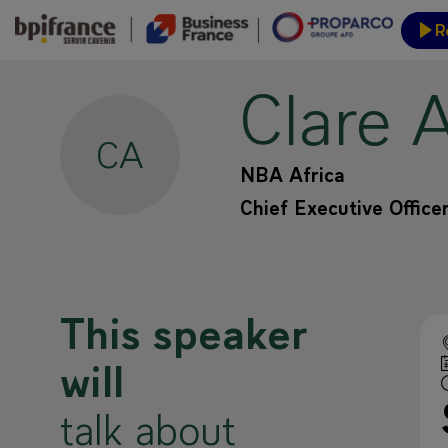
R
Clare
A
Event
CA
NBA Africa
Chief Executive Office
This speaker
will
talk about