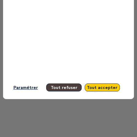
presented by this speaker in order not
to miss any of it.
All sessions
Paramétrer
Tout refuser
Tout accepter