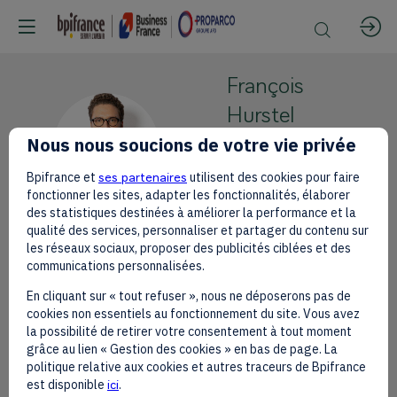
François
Hurstel
FH
Nous nous soucions de votre vie privée
Concerto
CEO
Bpifrance et
ses partenaires
utilisent des cookies pour faire
fonctionner les sites, adapter les fonctionnalités, élaborer
des statistiques destinées à améliorer la performance et la
qualité des services, personnaliser et partager du contenu sur
les réseaux sociaux, proposer des publicités ciblées et des
communications personnalisées.
En cliquant sur « tout refuser », nous ne déposerons pas de
This speaker will
cookies non essentiels au fonctionnement du site. Vous avez
la possibilité de retirer votre consentement à tout moment
talk about
grâce au lien « Gestion des cookies » en bas de page. La
politique relative aux cookies et autres traceurs de Bpifrance
Find here the list of all the sessions
est disponible
ici
.