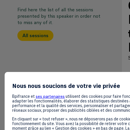
Find here the list of all the sessions
presented by this speaker in order not
to miss any of it.
All sessions
Nous nous soucions de votre vie privée
Bpifrance et
ses partenaires
utilisent des cookies pour faire fonc
adapter les fonctionnalités, élaborer des statistiques destinées 
performance et la qualité des services, personnaliser et partager
réseaux sociaux, proposer des publicités ciblées et des communi
En cliquant sur « tout refuser », nous ne déposerons pas de cooki
fonctionnement du site. Vous avez la possibilité de retirer votre
moment grâce au lien « Gestion des cookies » en bas de page. La 