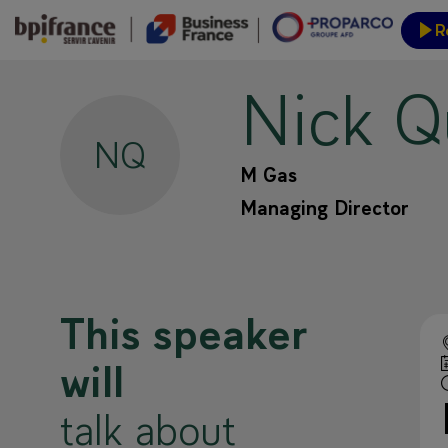
R
Nick
Q
Event
NQ
M Gas
Managing Director
This speaker
will
talk about