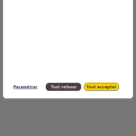
Find here the list of all the sessions
presented by this speaker in order not
to miss any of it.
All sessions
Paramétrer
Tout refuser
Tout accepter