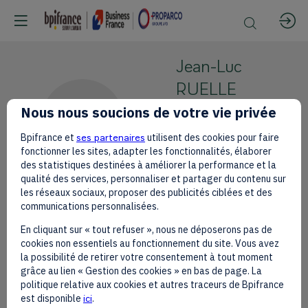
Jean-Luc
RUELLE
Nous nous soucions de votre vie privée
Sénat
JR
Sénateur
Bpifrance et
ses partenaires
utilisent des cookies pour faire
(Français de
fonctionner les sites, adapter les fonctionnalités, élaborer
des statistiques destinées à améliorer la performance et la
l’étranger)
qualité des services, personnaliser et partager du contenu sur
les réseaux sociaux, proposer des publicités ciblées et des
communications personnalisées.
En cliquant sur « tout refuser », nous ne déposerons pas de
cookies non essentiels au fonctionnement du site. Vous avez
This speaker will
la possibilité de retirer votre consentement à tout moment
grâce au lien « Gestion des cookies » en bas de page. La
talk about
politique relative aux cookies et autres traceurs de Bpifrance
est disponible
ici
.