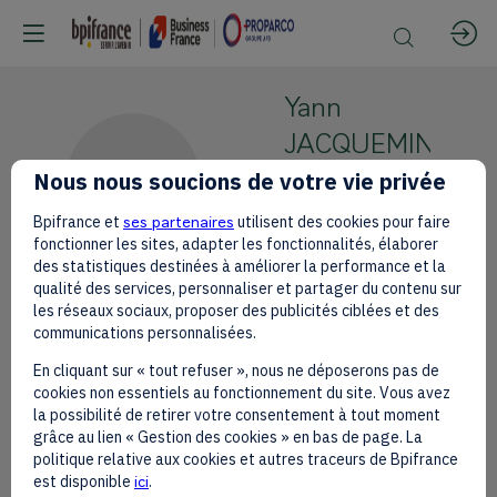
Yann
JACQUEMIN
YJ
Nous nous soucions de votre vie privée
PROPARCO
Head of
Bpifrance et
ses partenaires
utilisent des cookies pour faire
guarantee
fonctionner les sites, adapter les fonctionnalités, élaborer
des statistiques destinées à améliorer la performance et la
qualité des services, personnaliser et partager du contenu sur
les réseaux sociaux, proposer des publicités ciblées et des
communications personnalisées.
En cliquant sur « tout refuser », nous ne déposerons pas de
This speaker will
cookies non essentiels au fonctionnement du site. Vous avez
talk about
la possibilité de retirer votre consentement à tout moment
grâce au lien « Gestion des cookies » en bas de page. La
politique relative aux cookies et autres traceurs de Bpifrance
Find here the list of all the sessions
est disponible
ici
.