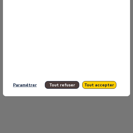
presented by this speaker in order not
to miss any of it.
All sessions
Paramétrer
Tout refuser
Tout accepter