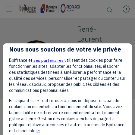
René-
Laurent
Alciator
Nous nous soucions de votre vie privée
RA
United Bank
Bpifrance et
ses partenaires
utilisent des cookies pour faire
for Africa
fonctionner les sites, adapter les fonctionnalités, élaborer
des statistiques destinées à améliorer la performance et la
CEO France
qualité des services, personnaliser et partager du contenu sur
les réseaux sociaux, proposer des publicités ciblées et des
communications personnalisées.
En cliquant sur « tout refuser », nous ne déposerons pas de
cookies non essentiels au fonctionnement du site. Vous avez
la possibilité de retirer votre consentement à tout moment
grâce au lien « Gestion des cookies » en bas de page. La
Description
politique relative aux cookies et autres traceurs de Bpifrance
est disponible
ici
.
René-Laurent Alciator heads UBA’s