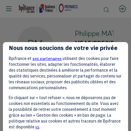
Philippe
MATIERE
PM
MEAE/PRESIDENCE
Nous nous soucions de votre vie privée
Délégation France
Bpifrance et
ses partenaires
utilisent des cookies pour faire
fonctionner les sites, adapter les fonctionnalités, élaborer
des statistiques destinées à améliorer la performance et la
qualité des services, personnaliser et partager du contenu sur
les réseaux sociaux, proposer des publicités ciblées et des
communications personnalisées.
This speaker will
En cliquant sur « tout refuser », nous ne déposerons pas de
talk about
cookies non essentiels au fonctionnement du site. Vous avez
la possibilité de retirer votre consentement à tout moment
grâce au lien « Gestion des cookies » en bas de page. La
Find here the list of all the sessions
politique relative aux cookies et autres traceurs de Bpifrance
presented by this speaker in order not
est disponible
ici
.