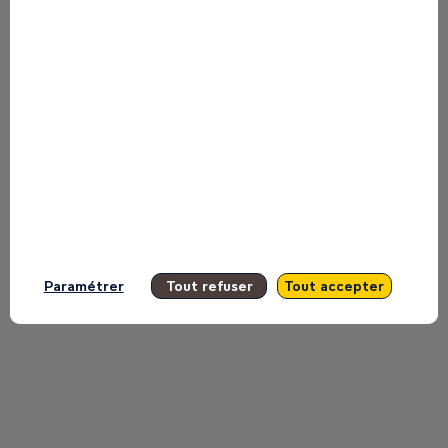
to miss any of it.
All sessions
Paramétrer
Tout refuser
Tout accepter