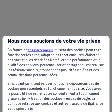
Jesse
CHAO
FOXCONN
JC
Nous nous soucions de votre vie privée
Head of AI &
Quantum
Bpifrance et
ses partenaires
utilisent des cookies pour faire
fonctionner les sites, adapter les fonctionnalités, élaborer
des statistiques destinées à améliorer la performance et la
qualité des services, personnaliser et partager du contenu sur
les réseaux sociaux, proposer des publicités ciblées et des
communications personnalisées.
This speaker will
En cliquant sur « tout refuser », nous ne déposerons pas de
talk about
cookies non essentiels au fonctionnement du site. Vous avez
la possibilité de retirer votre consentement à tout moment
B
grâce au lien « Gestion des cookies » en bas de page. La
Find here the list of all the sessions
politique relative aux cookies et autres traceurs de Bpifrance
presented by this speaker in order not
est disponible
ici
.