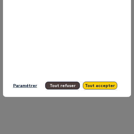
on
the
Main
Stage
Paramétrer
Tout refuser
Tout accepter
Inspire.
May
11,