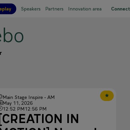
eplay
Speakers
Partners
Innovation area
Connect
bo
 site map
r
Main Stage Inspire - AM
May 11, 2026
12:52 PM
12:56 PM
[CREATION IN