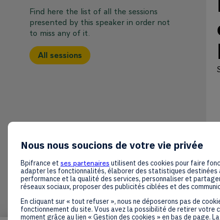
Find here the list of all the sessions
presented by this speaker in order not
to miss any of it.
All sessions
Nous nous soucions de votre vie privée
Bpifrance et
ses partenaires
utilisent des cookies pour faire fonc
adapter les fonctionnalités, élaborer des statistiques destinées 
performance et la qualité des services, personnaliser et partager
réseaux sociaux, proposer des publicités ciblées et des communi
En cliquant sur « tout refuser », nous ne déposerons pas de cooki
fonctionnement du site. Vous avez la possibilité de retirer votre
moment grâce au lien « Gestion des cookies » en bas de page. La 