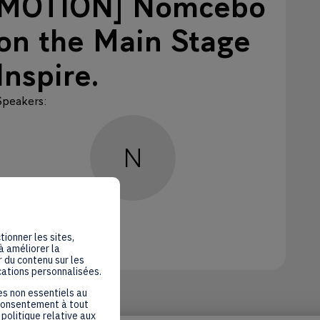
MOTION] Nomcebo
on the Main Stage
Inspire.
Speakers
:
N
Nomcebo
Artist singer songwriter
tionner les sites,
Online
à améliorer la
 du contenu sur les
cations personnalisées.
es non essentiels au
 consentement à tout
politique relative aux