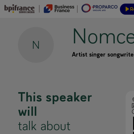
R
Nomce
Event
N
Artist singer songwrite
This speaker
will
talk about