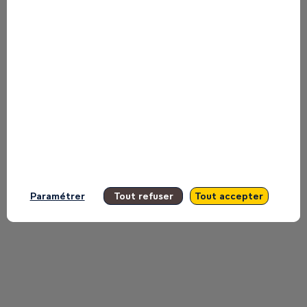
to miss any of it.
All sessions
Paramétrer
Tout refuser
Tout accepter