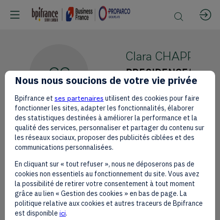
Clara
CHAPPAZ
CC
PRESIDENCE/MEAE
Nous nous soucions de votre vie privée
Délégation France
Bpifrance et
ses partenaires
utilisent des cookies pour faire
fonctionner les sites, adapter les fonctionnalités, élaborer
des statistiques destinées à améliorer la performance et la
qualité des services, personnaliser et partager du contenu sur
les réseaux sociaux, proposer des publicités ciblées et des
communications personnalisées.
This speaker will
En cliquant sur « tout refuser », nous ne déposerons pas de
talk about
cookies non essentiels au fonctionnement du site. Vous avez
la possibilité de retirer votre consentement à tout moment
grâce au lien « Gestion des cookies » en bas de page. La
Find here the list of all the sessions
politique relative aux cookies et autres traceurs de Bpifrance
presented by this speaker in order not
est disponible
ici
.