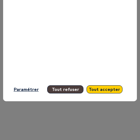
Investment
Company
Plc
and
Paramétrer
Tout refuser
Tout accepter
Carole
Kariuki,