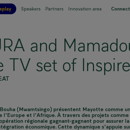
eplay
Speakers
Partners
Innovation area
Connect
 site map
RA and Mamado
TV set of Inspir
EAT
Bouha (Mwamtsingo) présentent Mayotte comme u
e l'Europe et l'Afrique. À travers des projets comme 
oopération régionale gagnant-gagnant pour assurer la
n intégration économique. Cette dynamique s'appuie su