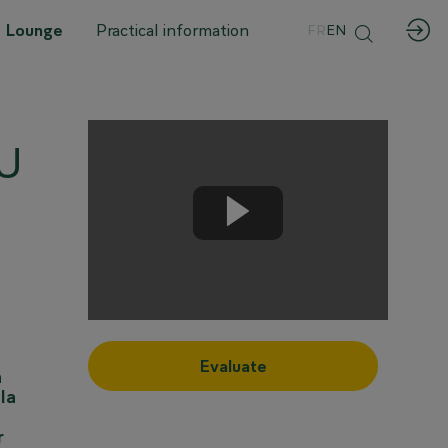
 Lounge
Practical information
FR
EN
u
e
Evaluate
n
la
r