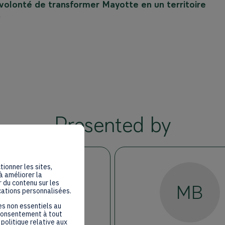
 volonté de transformer Mayotte en un territoire
.
Presented by
tionner les sites,
à améliorer la
 du contenu sur les
MK
MB
cations personnalisées.
es non essentiels au
 consentement à tout
politique relative aux