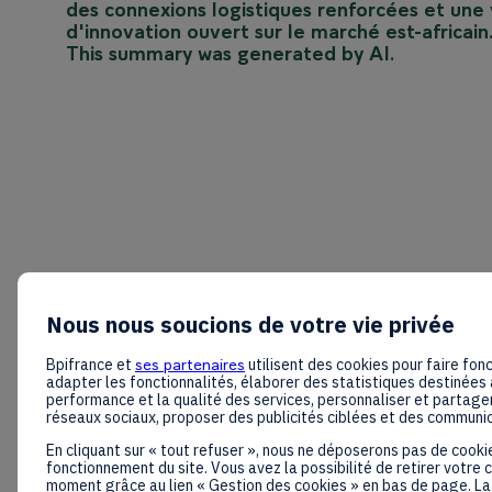
des connexions logistiques renforcées et une
d'innovation ouvert sur le marché est-africain
This summary was generated by AI.
Nous nous soucions de votre vie privée
Bpifrance et
ses partenaires
utilisent des cookies pour faire fonc
adapter les fonctionnalités, élaborer des statistiques destinées 
performance et la qualité des services, personnaliser et partager
réseaux sociaux, proposer des publicités ciblées et des communi
En cliquant sur « tout refuser », nous ne déposerons pas de cooki
fonctionnement du site. Vous avez la possibilité de retirer votre
moment grâce au lien « Gestion des cookies » en bas de page. La 