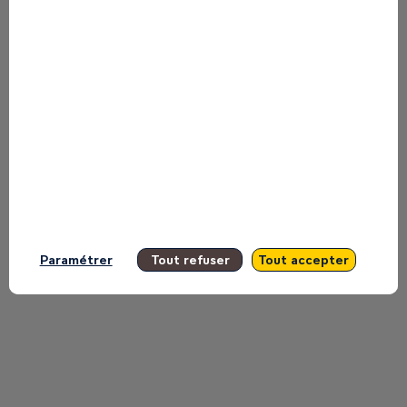
to miss any of it.
All sessions
Paramétrer
Tout refuser
Tout accepter