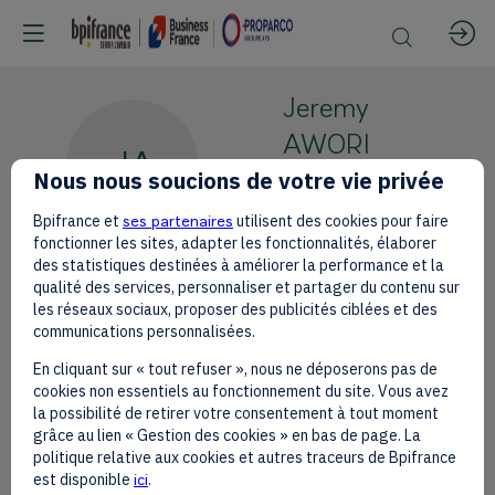
Jeremy
AWORI
JA
Nous nous soucions de votre vie privée
Ecobank
CEO
Bpifrance et
ses partenaires
utilisent des cookies pour faire
fonctionner les sites, adapter les fonctionnalités, élaborer
des statistiques destinées à améliorer la performance et la
qualité des services, personnaliser et partager du contenu sur
les réseaux sociaux, proposer des publicités ciblées et des
communications personnalisées.
This speaker will
En cliquant sur « tout refuser », nous ne déposerons pas de
talk about
cookies non essentiels au fonctionnement du site. Vous avez
la possibilité de retirer votre consentement à tout moment
grâce au lien « Gestion des cookies » en bas de page. La
Find here the list of all the sessions
politique relative aux cookies et autres traceurs de Bpifrance
presented by this speaker in order not
est disponible
ici
.