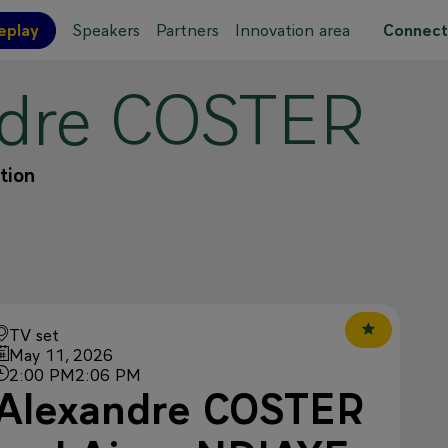
eplay
Speakers
Partners
Innovation area
Connect
dre
COSTER
 site map
tion
TV set
May 11, 2026
2:00 PM
2:06 PM
Alexandre COSTER