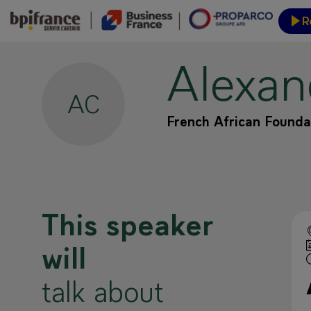
R
Alexan
Event
AC
French African Founda
This speaker
will
talk about