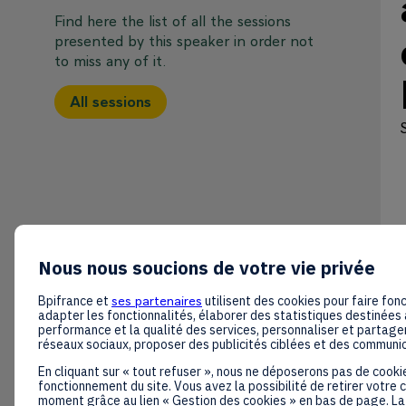
Find here the list of all the sessions
presented by this speaker in order not
to miss any of it.
All sessions
Nous nous soucions de votre vie privée
Bpifrance et
ses partenaires
utilisent des cookies pour faire fonc
adapter les fonctionnalités, élaborer des statistiques destinées 
performance et la qualité des services, personnaliser et partager
réseaux sociaux, proposer des publicités ciblées et des communi
En cliquant sur « tout refuser », nous ne déposerons pas de cooki
fonctionnement du site. Vous avez la possibilité de retirer votre
moment grâce au lien « Gestion des cookies » en bas de page. La 