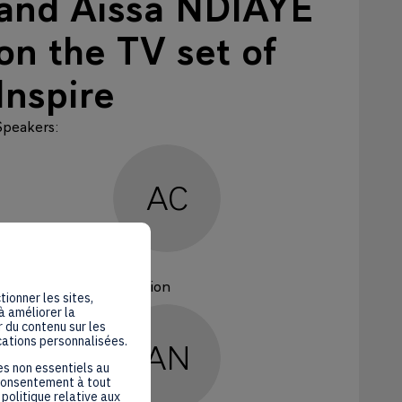
and Aissa NDIAYE
on the TV set of
Inspire
Speakers
:
AC
Alexandre
COSTER
French African Foundation
tionner les sites,
à améliorer la
 du contenu sur les
cations personnalisées.
AN
es non essentiels au
 consentement à tout
politique relative aux