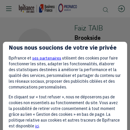
Faiz
TAIB
Brookside
FT
Chief
Nous nous soucions de votre vie privée
Operating
Bpifrance et
ses partenaires
utilisent des cookies pour faire
Officer
fonctionner les sites, adapter les fonctionnalités, élaborer
des statistiques destinées à améliorer la performance et la
qualité des services, personnaliser et partager du contenu sur
les réseaux sociaux, proposer des publicités ciblées et des
communications personnalisées.
This speaker will
En cliquant sur « tout refuser », nous ne déposerons pas de
cookies non essentiels au fonctionnement du site. Vous avez
talk about
la possibilité de retirer votre consentement à tout moment
grâce au lien « Gestion des cookies » en bas de page. La
politique relative aux cookies et autres traceurs de Bpifrance
Find here the list of all the sessions
est disponible
ici
.
presented by this speaker in order not