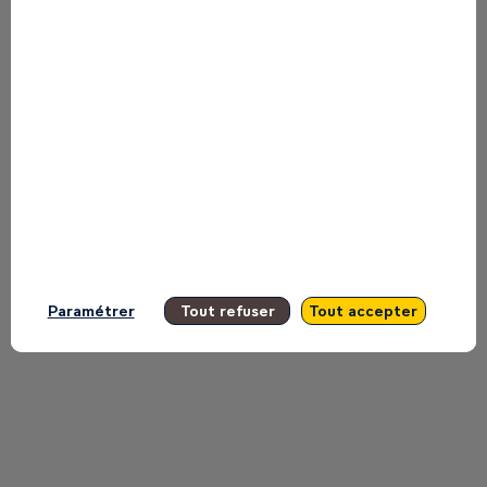
to miss any of it.
All sessions
Paramétrer
Tout refuser
Tout accepter