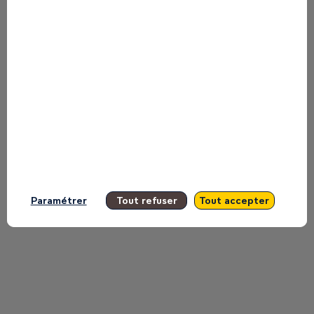
presented by this speaker in order not
to miss any of it.
All sessions
Paramétrer
Tout refuser
Tout accepter