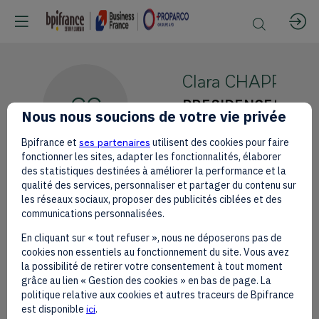
Clara
CHAPPAZ
CC
PRESIDENCE/MEAE
Nous nous soucions de votre vie privée
Délégation France
Bpifrance et
ses partenaires
utilisent des cookies pour faire
fonctionner les sites, adapter les fonctionnalités, élaborer
des statistiques destinées à améliorer la performance et la
qualité des services, personnaliser et partager du contenu sur
les réseaux sociaux, proposer des publicités ciblées et des
communications personnalisées.
This speaker will
En cliquant sur « tout refuser », nous ne déposerons pas de
talk about
cookies non essentiels au fonctionnement du site. Vous avez
la possibilité de retirer votre consentement à tout moment
grâce au lien « Gestion des cookies » en bas de page. La
Find here the list of all the sessions
politique relative aux cookies et autres traceurs de Bpifrance
presented by this speaker in order not
est disponible
ici
.