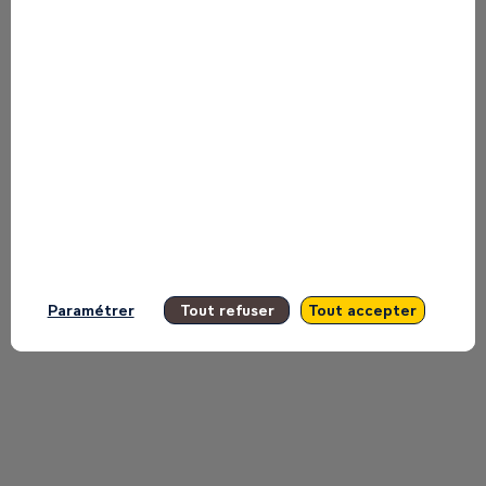
to miss any of it.
All sessions
Paramétrer
Tout refuser
Tout accepter